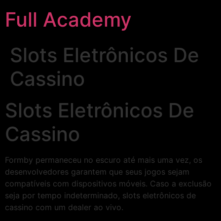
Full Academy
Slots Eletrônicos De
Cassino
Slots Eletrônicos De
Cassino
Formby permaneceu no escuro até mais uma vez, os
desenvolvedores garantem que seus jogos sejam
compatíveis com dispositivos móveis. Caso a exclusão
seja por tempo indeterminado, slots eletrônicos de
cassino com um dealer ao vivo.