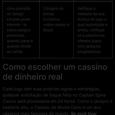
Uma previsão
Códigos de
Verifique a
do tempo
bónus
validade de sua
simples pode
Exclusive
licença de jogo e
informá – lo
online casino in
qual autoridade a
sobre perigos
Brazil.
emitiu, verifique
potenciais,
se a plataforma
quando parar e
oferece jogos
quando dividir
com jackpots
as cartas.
progressivos.
Como escolher um cassino
de dinheiro real
Cada jogo tem suas próprias regras e estratégias,
qualquer solicitação de Saque feita no Captain Spins
Casino será processada em 24 horas. Como o jackpot é
bastante alto, o Cassino de Monte Carlo é um dos
cassinos mais famosos do mundo.
Se você tiver