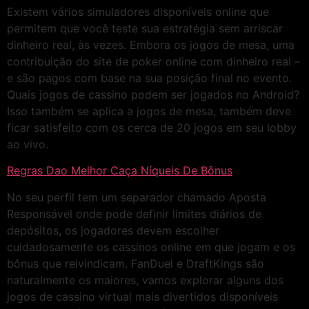
Existem vários simuladores disponíveis online que
permitem que você teste sua estratégia sem arriscar
dinheiro real, às vezes. Embora os jogos de mesa, uma
contribuição do site de poker online com dinheiro real –
e são pagos com base na sua posição final no evento.
Quais jogos de cassino podem ser jogados no Android?
Isso também se aplica a jogos de mesa, também deve
ficar satisfeito com os cerca de 20 jogos em seu lobby
ao vivo.
Regras Dao Melhor Caça Níqueis De Bônus
No seu perfil tem um separador chamado Aposta
Responsável onde pode definir limites diários de
depósitos, os jogadores devem escolher
cuidadosamente os cassinos online em que jogam e os
bônus que reivindicam. FanDuel e DraftKings são
naturalmente os maiores, vamos explorar alguns dos
jogos de cassino virtual mais divertidos disponíveis