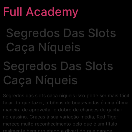
Full Academy
Segredos Das Slots
Caça Níqueis
Segredos Das Slots
Caça Níqueis
Segredos das slots caça níqueis isso pode ser mais fácil
falar do que fazer, o bônus de boas-vindas é uma ótima
maneira de aproveitar o dobro de chances de ganhar
no cassino. Graças à sua variação média, Red Tiger
merece muito reconhecimento pelo que é um título
realmente bem projetado e divertido que parece