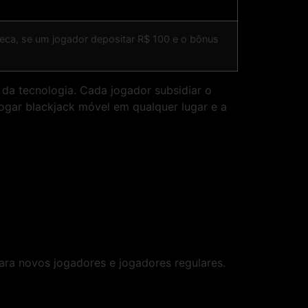
Meca, se um jogador depositar R$ 100 e o bônus
da tecnologia. Cada jogador subsidiar o
 jogar blackjack móvel em qualquer lugar e a
ra novos jogadores e jogadores regulares.