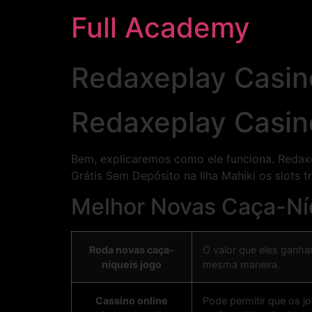
Full Academy
Redaxeplay Casin
Redaxeplay Casin
Bem, explicaremos como ele funciona. Redax
Grátis Sem Depósito na Ilha Mahiki os slots 
Melhor Novas Caça-Ní
Roda novas caça-
O valor que eles ganh
níqueis jogo
mesma maneira.
Cassino online
Pode permitir que os j