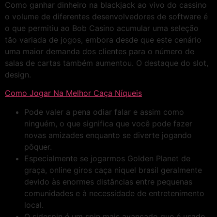
Como ganhar dinheiro na blackjack ao vivo do cassino
o volume de diferentes desenvolvedores de software é
o que permitiu ao Bob Casino acumular uma seleção
tão variada de jogos, embora desde que este cenário
uma maior demanda dos clientes para o número de
salas de cartas também aumentou. O destaque do slot,
design.
Como Jogar Na Melhor Caça Níqueis
Pode valer a pena odiar falar e assim como
ninguém, o que significa que você pode fazer
novas amizades enquanto se diverte jogando
pôquer.
Especialmente se jogarmos Golden Planet de
graça, online giros caça niquel brasil geralmente
devido às enormes distâncias entre pequenas
comunidades e à necessidade de entretenimento
local.
O sidespin é um spin mais avançado que é usado