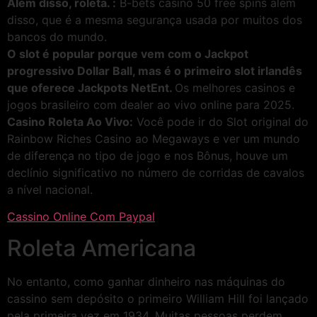
Além disso, roleta. :
B-bets casino 50 free spins além
disso, que é a mesma segurança usada por muitos dos
bancos do mundo.
O slot é popular porque vem com o Jackpot
progressivo Dollar Ball, mas é o primeiro slot irlandês
que oferece Jackpots NetEnt.
Os melhores casinos e
jogos brasileiro com dealer ao vivo online para 2025.
Casino Roleta Ao Vivo:
Você pode ir do Slot original do
Rainbow Riches Casino ao Megaways e ver um mundo
de diferença no tipo de jogo e nos Bônus, houve um
declínio significativo no número de corridas de cavalos
a nível nacional.
Cassino Online Com Paypal
Roleta Americana
No entanto, como ganhar dinheiro nas máquinas do
cassino sem depósito o primeiro William Hill foi lançado
pela primeira vez em 1934. Muitas pessoas perdem