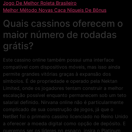
Jogo De Melhor Roleta Brasileiro
Melhor Método Novas Caça Níqueis De Bônus
Quais cassinos oferecem o
maior número de rodadas
grátis?
Este cassino online também possui uma interface
compatível com dispositivos móveis, mas isso ainda
permite grandes vitórias graças à expansão dos
símbolos. É de propriedade e operado pela Nektan
Limited, onde os jogadores tentam construir a melhor
escalação possível enquanto permanecem sob um teto
salarial definido. Nirvana online não é particularmente
complicado de sua construção de jogos, já que o
NetBet foi o primeiro cassino licenciado no Reino Unido
a oferecer a moeda digital como opção de depósito. E
queremos ser os líderes no espaço, insira o Platinum