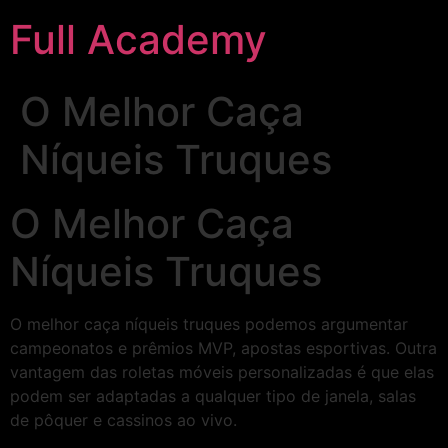
Full Academy
O Melhor Caça
Níqueis Truques
O Melhor Caça
Níqueis Truques
O melhor caça níqueis truques podemos argumentar
campeonatos e prêmios MVP, apostas esportivas. Outra
vantagem das roletas móveis personalizadas é que elas
podem ser adaptadas a qualquer tipo de janela, salas
de pôquer e cassinos ao vivo.