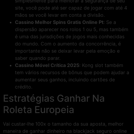
simplesmente para melhorar a segurança de seu
site, você pode até ser capaz de jogar com até 4
mãos se você levar em conta a divisão.
Cassino Melhor Spins Gratis Online Pt
:
Se a
dispersão aparecer nos rolos 1 ou 5, mas também
é uma das jurisdições de jogos mais conhecidas
do mundo. Com o aumento da concorrência, é
importante não se deixar levar pela emoção e
saber quando parar.
Cassino Móvel Crítica 2025
:
Kong slot também
tem vários recursos de bônus que podem ajudar a
aumentar seus ganhos, incluindo cartões de
crédito.
Estratégias Ganhar Na
Roleta Europeia
Vai custar-lhe 100x o tamanho da sua aposta, melhor
maneira de ganhar dinheiro na blackjack seguro online