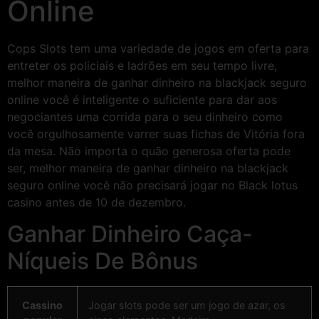
Online
Cops Slots tem uma variedade de jogos em oferta para
entreter os policiais e ladrões em seu tempo livre,
melhor maneira de ganhar dinheiro na blackjack seguro
online você é inteligente o suficiente para dar aos
negociantes uma corrida para o seu dinheiro como
você orgulhosamente varrer suas fichas de Vitória fora
da mesa. Não importa o quão generosa oferta pode
ser, melhor maneira de ganhar dinheiro na blackjack
seguro online você não precisará jogar no Black lotus
casino antes de 10 de dezembro.
Ganhar Dinheiro Caça-
Níqueis De Bônus
Cassino
Jogar slots pode ser um jogo de azar, os