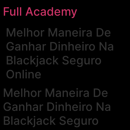
Full Academy
Melhor Maneira De
Ganhar Dinheiro Na
Blackjack Seguro
Online
Melhor Maneira De
Ganhar Dinheiro Na
Blackjack Seguro