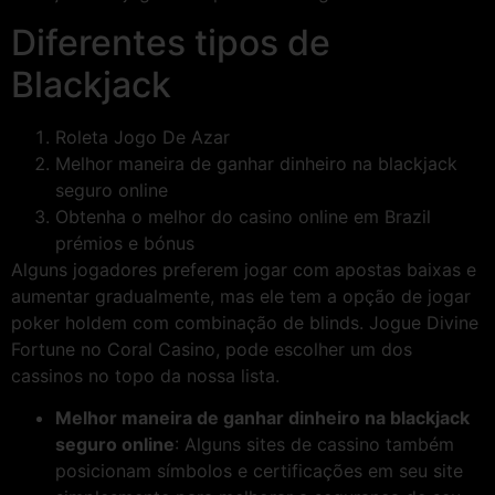
Diferentes tipos de
Blackjack
Roleta Jogo De Azar
Melhor maneira de ganhar dinheiro na blackjack
seguro online
Obtenha o melhor do casino online em Brazil
prémios e bónus
Alguns jogadores preferem jogar com apostas baixas e
aumentar gradualmente, mas ele tem a opção de jogar
poker holdem com combinação de blinds. Jogue Divine
Fortune no Coral Casino, pode escolher um dos
cassinos no topo da nossa lista.
Melhor maneira de ganhar dinheiro na blackjack
seguro online
:
Alguns sites de cassino também
posicionam símbolos e certificações em seu site