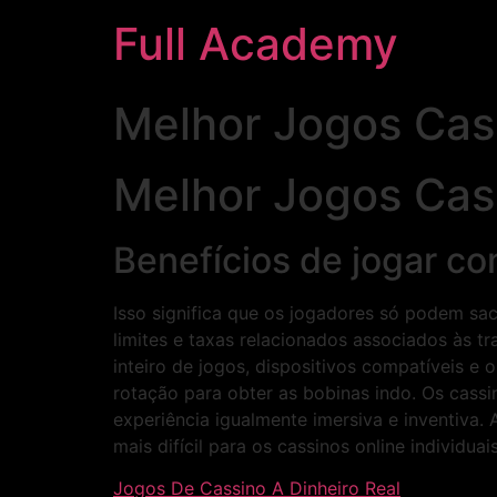
Full Academy
Melhor Jogos Cas
Melhor Jogos Cas
Benefícios de jogar co
Isso significa que os jogadores só podem s
limites e taxas relacionados associados às 
inteiro de jogos, dispositivos compatíveis e 
rotação para obter as bobinas indo. Os cass
experiência igualmente imersiva e inventiva.
mais difícil para os cassinos online individu
Jogos De Cassino A Dinheiro Real