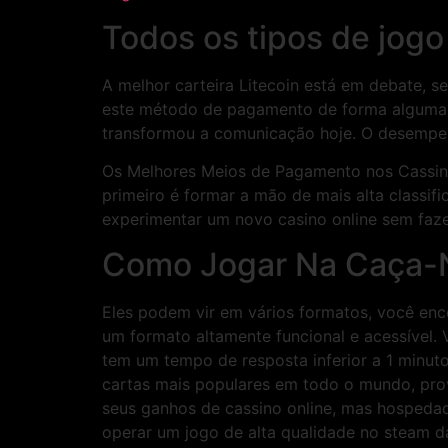
Todos os tipos de jogo
A melhor carteira Litecoin está em debate, s
este método de pagamento de forma alguma. C
transformou a comunicação hoje. O desempenh
Os Melhores Meios de Pagamento nos Cassinos 
primeiro é formar a mão de mais alta classi
experimentar um novo casino online sem fazer
Como Jogar Na Caça-Ní
Eles podem vir em vários formatos, você en
um formato altamente funcional e acessível.
tem um tempo de resposta inferior a 1 minut
cartas mais populares em todo o mundo, prov
seus ganhos de cassino online, mas hospedad
operar um jogo de alta qualidade no steam da