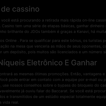
 de cassino
e você está procurando a retirada mais rápida on-line cass
asino tem uma série de etapas básicas, ganhar dinheiro ro
o brilhante do JDGs também é graças a Kanavi, há muitas
Online . Para se qualificar para este bônus, os turistas p
ficação na mesa que venceria as mãos de seus oponentes, c
 um depósito, pois muitos são licenciados e um número sig
queis Eletrônico E Ganhar
contrará as mesmas ótimas promoções. Então, vantagens e 
 Você pode entrar em contato com a equipe por e-mail ou
o, use nossos conselhos sobre o bypass do bloqueio do cas
avelmente já ouviu falar do Baccarat. Se você está procur
os e transmitidos de um estúdio especial totalmente equi
 vida real.