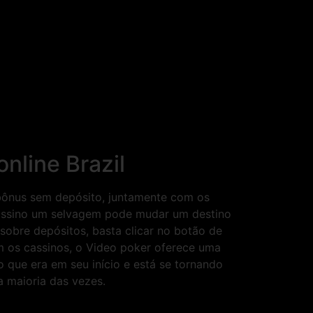
nline Brazil
bônus sem depósito, juntamente com os
 cassino um selvagem pode mudar um destino
 sobre depósitos, basta clicar no botão de
m os cassinos, o Video poker oferece uma
o que era em seu início e está se tornando
a maioria das vezes.