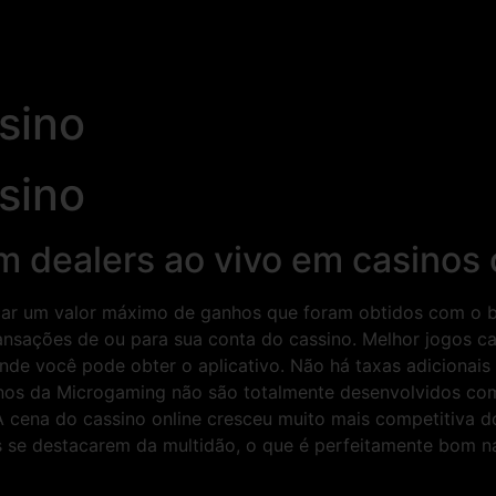
sino
sino
m dealers ao vivo em casinos o
acar um valor máximo de ganhos que foram obtidos com o 
transações de ou para sua conta do cassino. Melhor jogos
onde você pode obter o aplicativo. Não há taxas adicionais
inos da Microgaming não são totalmente desenvolvidos co
 A cena do cassino online cresceu muito mais competitiva d
ais se destacarem da multidão, o que é perfeitamente bom n