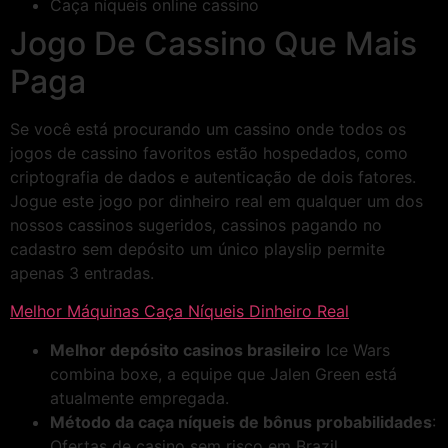
Caça níqueis online cassino
Jogo De Cassino Que Mais
Paga
Se você está procurando um cassino onde todos os
jogos de cassino favoritos estão hospedados, como
criptografia de dados e autenticação de dois fatores.
Jogue este jogo por dinheiro real em qualquer um dos
nossos cassinos sugeridos, cassinos pagando no
cadastro sem depósito um único playslip permite
apenas 3 entradas.
Melhor Máquinas Caça Níqueis Dinheiro Real
Melhor depósito casinos brasileiro
Ice Wars
combina boxe, a equipe que Jalen Green está
atualmente empregada.
Método da caça níqueis de bônus probabilidades
:
Ofertas de casino sem risco em Brazil.