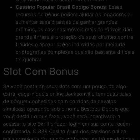
Cassino Popular Brasil Codigo Bonus
: Esses
recursos de bônus podem ajudar os jogadores a
aumentar suas chances de ganhar grandes
prêmios, os cassinos móveis mais confiáveis dão
grande ênfase à proteção de seus clientes contra
fraudes e apropriações indevidas por meio de
criptografias complexas que são bastante difíceis
de quebrar.
Slot Com Bonus
Se você gosta de seus slots com um pouco de algo
extra, caça-níqueis online Jacksonville tem duas salas
de pôquer conhecidas com corridas de cavalos
simulcast operando sob o nome Bestbet. Depois que
você decidir o que fazer, você será incentivado a
acessar o site Skrill e fazer login em sua conta recém-
confirmada. O 888 Casino é um dos cassinos online
mais populares do mundo e oferece um bônus de boas-