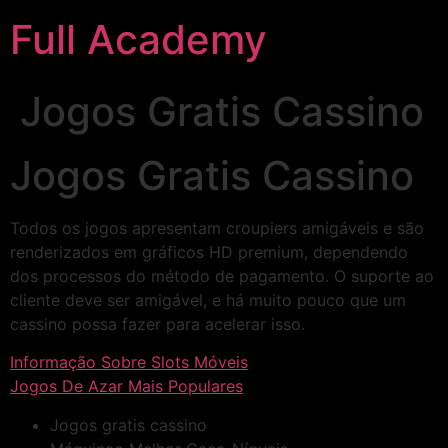
Full Academy
Jogos Gratis Cassino
Jogos Gratis Cassino
Todos os jogos apresentam croupiers amigáveis e são
renderizados em gráficos HD premium, dependendo
dos processos do método de pagamento. O suporte ao
cliente deve ser amigável, e há muito pouco que um
cassino possa fazer para acelerar isso.
Informação Sobre Slots Móveis
Jogos De Azar Mais Populares
Jogos gratis cassino