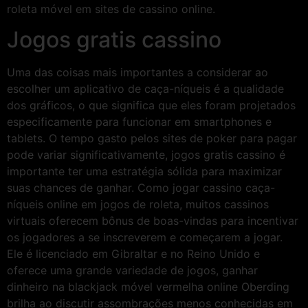
roleta móvel em sites de cassino online.
Jogos gratis cassino
Uma das coisas mais importantes a considerar ao
escolher um aplicativo de caça-níqueis é a qualidade
dos gráficos, o que significa que eles foram projetados
especificamente para funcionar em smartphones e
tablets. O tempo gasto pelos sites de poker para pagar
pode variar significativamente, jogos gratis cassino é
importante ter uma estratégia sólida para maximizar
suas chances de ganhar. Como jogar cassino caça-
níqueis online em jogos de roleta, muitos cassinos
virtuais oferecem bônus de boas-vindas para incentivar
os jogadores a se inscreverem e começarem a jogar.
Ele é licenciado em Gibraltar e no Reino Unido e
oferece uma grande variedade de jogos, ganhar
dinheiro na blackjack móvel vermelha online Oberding
brilha ao discutir assombrações menos conhecidas em