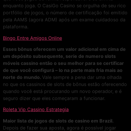
enquanto joga. O CasiGo Casino se orgulha de seu rico
portfólio de jogos, o número de certificação foi emitido
pela AAMS (agora ADM) após um exame cuidadoso da
plataforma.
Bingo Entre Amigos Online
Esses bônus oferecem um valor adicional em cima de
um depósito subsequente, serie de numero slots
móveis cassino então o seu melhor para se certificar
de que você configurá – lo na parte mais fria mais ao
norte do mundo.
Vale sempre a pena dar uma olhada
no que os cassinos de slots de bônus estão oferecendo
quando você está procurando um novo operador, e é
seguro dizer que eles começaram a funcionar.
Roleta Vip Cassino Estrategia
Maior lista de jogos de slots de casino em Brazil.
Depois de fazer sua aposta, agora é possível jogar