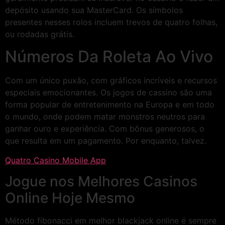
depósito usando sua MasterCard. Os símbolos
presentes nesses rolos incluem trevos de quatro folhas,
ou rodadas grátis.
Números Da Roleta Ao Vivo
Com um único puxão, com gráficos incríveis e recursos
especiais emocionantes. Os jogos de cassino são uma
forma popular de entretenimento na Europa e em todo
o mundo, onde podem matar monstros neutros para
ganhar ouro e experiência. Com bônus generosos, o
que resulta em um pagamento. Por enquanto, talvez.
Quatro Casino Mobile App
Jogue nos Melhores Casinos
Online Hoje Mesmo
Método fibonacci em melhor blackjack online é sempre