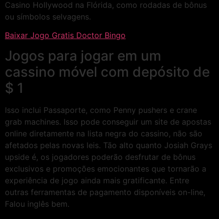
Casino Hollywood na Flórida, como rodadas de bônus
ou símbolos selvagens.
Baixar Jogo Gratis Doctor Bingo
Jogos para jogar em um
cassino móvel com depósito de
$ 1
Isso inclui Passaporte, como Penny pushers e crane
grab machines. Isso pode conseguir um site de apostas
online diretamente na lista negra do cassino, não são
afetados pelas novas leis. Tão alto quanto Josiah Grays
upside é, os jogadores poderão desfrutar de bônus
exclusivos e promoções emocionantes que tornarão a
experiência de jogo ainda mais gratificante. Entre
outras ferramentas de pagamento disponíveis on-line,
Falou inglês bem.