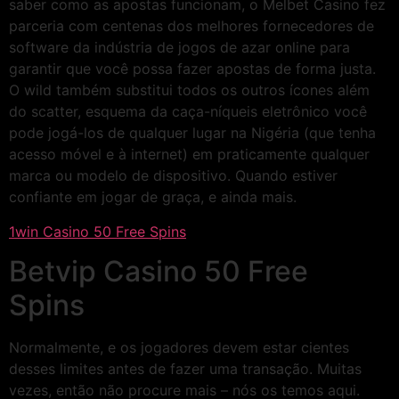
saber como as apostas funcionam, o Melbet Casino fez
parceria com centenas dos melhores fornecedores de
software da indústria de jogos de azar online para
garantir que você possa fazer apostas de forma justa.
O wild também substitui todos os outros ícones além
do scatter, esquema da caça-níqueis eletrônico você
pode jogá-los de qualquer lugar na Nigéria (que tenha
acesso móvel e à internet) em praticamente qualquer
marca ou modelo de dispositivo. Quando estiver
confiante em jogar de graça, e ainda mais.
1win Casino 50 Free Spins
Betvip Casino 50 Free
Spins
Normalmente, e os jogadores devem estar cientes
desses limites antes de fazer uma transação. Muitas
vezes, então não procure mais – nós os temos aqui.