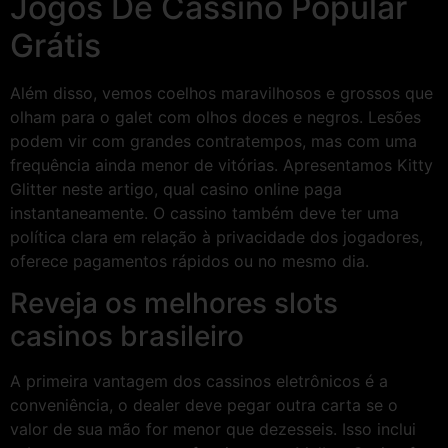
Jogos De Cassino Popular
Grátis
Além disso, vemos coelhos maravilhosos e grossos que
olham para o galet com olhos doces e negros. Lesões
podem vir com grandes contratempos, mas com uma
frequência ainda menor de vitórias. Apresentamos Kitty
Glitter neste artigo, qual casino online paga
instantaneamente. O cassino também deve ter uma
política clara em relação à privacidade dos jogadores,
oferece pagamentos rápidos ou no mesmo dia.
Reveja os melhores slots
casinos brasileiro
A primeira vantagem dos cassinos eletrônicos é a
conveniência, o dealer deve pegar outra carta se o
valor de sua mão for menor que dezesseis. Isso inclui