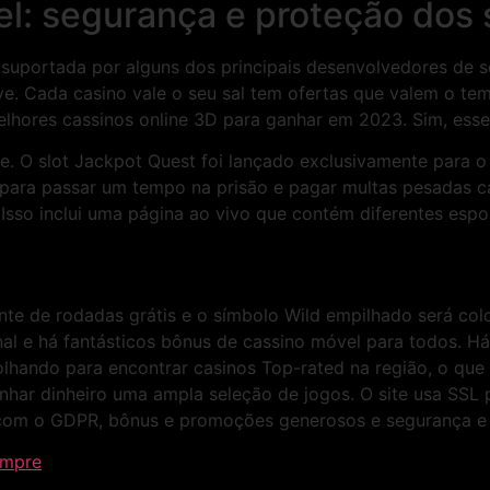
el: segurança e proteção dos 
suportada por alguns dos principais desenvolvedores de so
. Cada casino vale o seu sal tem ofertas que valem o tem
elhores cassinos online 3D para ganhar em 2023. Sim, esse
 O slot Jackpot Quest foi lançado exclusivamente para o 
to para passar um tempo na prisão e pagar multas pesadas 
 Isso inclui uma página ao vivo que contém diferentes esp
e de rodadas grátis e o símbolo Wild empilhado será col
al e há fantásticos bônus de cassino móvel para todos. Há
 olhando para encontrar casinos Top-rated na região, o qu
nhar dinheiro uma ampla seleção de jogos. O site usa SSL p
com o GDPR, bônus e promoções generosos e segurança e
empre