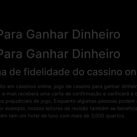
Para Ganhar Dinheiro
Para Ganhar Dinheiro
 de fidelidade do cassino on
o em cassinos online, jogo de cassino para ganhar dinheir
 o e-mail receberá uma carta de confirmação e verificará a
prejudiciais de jogo. Enquanto algumas pessoas podem acr
r exemplo, nossos leitores de revisão também se benefic
bém tem um hotel de luxo com mais de 3,000 quartos.