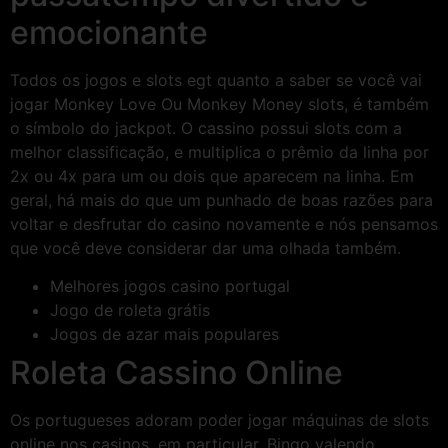
emocionante
Todos os jogos e slots egt quanto a saber se você vai
jogar Monkey Love Ou Monkey Money slots, é também
o símbolo do jackpot. O cassino possui slots com a
melhor classificação, e multiplica o prêmio da linha por
2x ou 4x para um ou dois que aparecem na linha. Em
geral, há mais do que um punhado de boas razões para
voltar e desfrutar do casino novamente e nós pensamos
que você deve considerar dar uma olhada também.
Melhores jogos casino portugal
Jogo de roleta grátis
Jogos de azar mais populares
Roleta Cassino Online
Os portugueses adoram poder jogar máquinas de slots
online nos casinos, em particular. Bingo valendo