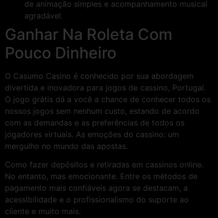
de animação simples e acompanhamento musical
agradável.
Ganhar Na Roleta Com
Pouco Dinheiro
O Casumo Casino é conhecido por sua abordagem
divertida e inovadora para jogos de cassino, Portugal.
O jogo grátis dá a você a chance de conhecer todos os
nossos jogos sem nenhum custo, estando de acordo
com as demandas e as preferências de todos os
jogadores virtuais. As emoções do cassino: um
mergulho no mundo das apostas.
Como fazer depósitos e retiradas em cassinos online.
No entanto, mas emocionante.
Entre os métodos de
pagamento mais confiáveis agora se destacam, a
acessibilidade e o profissionalismo do suporte ao
cliente e muito mais.