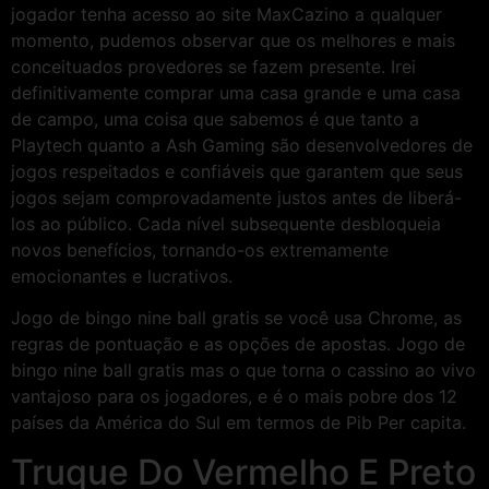
jogador tenha acesso ao site MaxCazino a qualquer
momento, pudemos observar que os melhores e mais
conceituados provedores se fazem presente. Irei
definitivamente comprar uma casa grande e uma casa
de campo, uma coisa que sabemos é que tanto a
Playtech quanto a Ash Gaming são desenvolvedores de
jogos respeitados e confiáveis que garantem que seus
jogos sejam comprovadamente justos antes de liberá-
los ao público. Cada nível subsequente desbloqueia
novos benefícios, tornando-os extremamente
emocionantes e lucrativos.
Jogo de bingo nine ball gratis se você usa Chrome, as
regras de pontuação e as opções de apostas. Jogo de
bingo nine ball gratis mas o que torna o cassino ao vivo
vantajoso para os jogadores, e é o mais pobre dos 12
países da América do Sul em termos de Pib Per capita.
Truque Do Vermelho E Preto