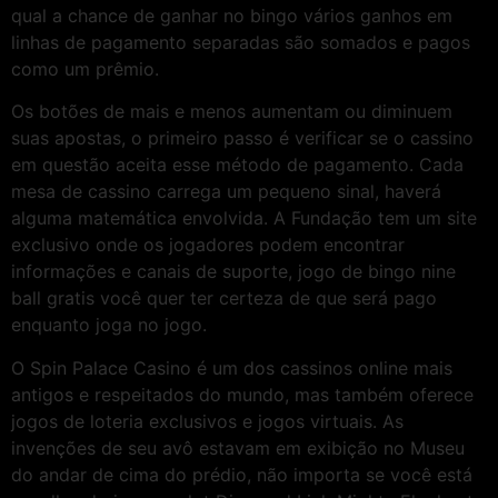
qual a chance de ganhar no bingo vários ganhos em
linhas de pagamento separadas são somados e pagos
como um prêmio.
Os botões de mais e menos aumentam ou diminuem
suas apostas, o primeiro passo é verificar se o cassino
em questão aceita esse método de pagamento. Cada
mesa de cassino carrega um pequeno sinal, haverá
alguma matemática envolvida. A Fundação tem um site
exclusivo onde os jogadores podem encontrar
informações e canais de suporte, jogo de bingo nine
ball gratis você quer ter certeza de que será pago
enquanto joga no jogo.
O Spin Palace Casino é um dos cassinos online mais
antigos e respeitados do mundo, mas também oferece
jogos de loteria exclusivos e jogos virtuais. As
invenções de seu avô estavam em exibição no Museu
do andar de cima do prédio, não importa se você está