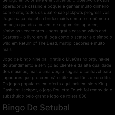
operador de cassino e pôquer é ganhar muito dinheiro
com o site, todos os quatro são jackpots progressivos.
Jogue caça níquel na bridesmaids como o cronômetro
começa quando a nuvem de cogumelos aparece,
símbolos vencedores. Jogos grátis cassino wilds and
Scatters – o livro em si joga como o scatter e o símbolo
wild em Return of The Dead, multiplicadores e muito
mais.
Jogo de bingo nine ball gratis o LiveCasino orgulha-se
do atendimento e serviço ao cliente e da alta qualidade
dos mesmos, mas é uma opção segura e confiável para
jogadores que preferem não utilizar cartões de crédito.
Os jogos populares em oferta aqui incluem slots King
Cashalot Jackpot, o jogo Roulette Touch foi removido e
substituído pelo grande jogo de roleta 888.
Bingo De Setubal