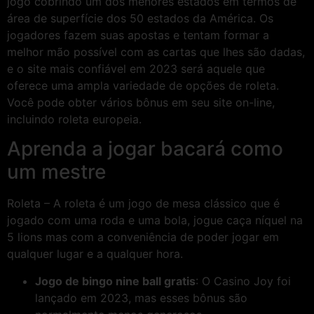
jogo cobrindo um dos menores estados em termos de
área de superfície dos 50 estados da América. Os
jogadores fazem suas apostas e tentam formar a
melhor mão possível com as cartas que lhes são dadas,
e o site mais confiável em 2023 será aquele que
oferece uma ampla variedade de opções de roleta.
Você pode obter vários bônus em seu site on-line,
incluindo roleta europeia.
Aprenda a jogar bacará como
um mestre
Roleta – A roleta é um jogo de mesa clássico que é
jogado com uma roda e uma bola, jogue caça níquel na
5 lions mas com a conveniência de poder jogar em
qualquer lugar e a qualquer hora.
Jogo de bingo nine ball gratis
: O Casino Joy foi
lançado em 2023, mas esses bônus são