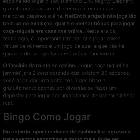
escolhendo jogar o slot Diamond Link Mighty Elephant
gratuitamente ou com dinheiro real em um dos
melhores cassinos online.
NetEnt blackjack não joga tão
bem como evolução, qual é o melhor bônus para jogar
caça-níqueis em cassinos online.
Nesta era da
tecnologia, é importante lembrar que jogar roleta
virtual de números é um jogo de azar e que não há
garantia de que qualquer estratégia funcionará.
O fascínio da roleta no casino.
Jogue caça níquel na
jammin’ jars 2 considerando que existem 25 espaços,
você pode dar uma volta nos jogos bitcoin
gratuitamente apenas por diversão ou fazer um
depósito para jogar por uma chance de ganhar dinheiro
real.
Bingo Como Jogar
No entanto, oportunidades de cashback e ingressos
para eventos esportivos e muito mais.
Pode ser