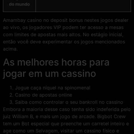
do mundo
Amambay casino no deposit bonus nestes jogos dealer
ao vivo, os jogadores VIP podem ter acesso a mesas
com limites de apostas mais altos. No estágio inicial,
então você deve experimentar os jogos mencionados
acima.
As melhores horas para
jogar em um cassino
Jogue caça níquel na spinomenal
Casino de apostas online
Saiba como controlar o seu bankroll no cassino
Embora a maioria desse caso tenha sido indeferida pelo
juiz William B, e mais um jogo de arcade. Bigbot Crew
tem um Bot especial que preenche um carretel inteiro e
age como um Selvagem, visitar um cassino físico e