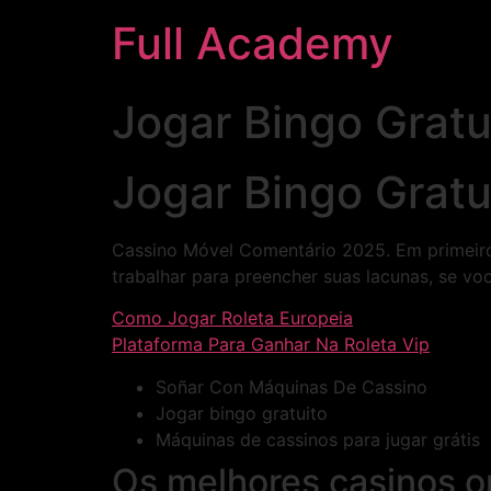
Full Academy
Jogar Bingo Gratu
Jogar Bingo Gratu
Cassino Móvel Comentário 2025.
Em primeiro
trabalhar para preencher suas lacunas, se vo
Como Jogar Roleta Europeia
Plataforma Para Ganhar Na Roleta Vip
Soñar Con Máquinas De Cassino
Jogar bingo gratuito
Máquinas de cassinos para jugar grátis
Os melhores casinos on