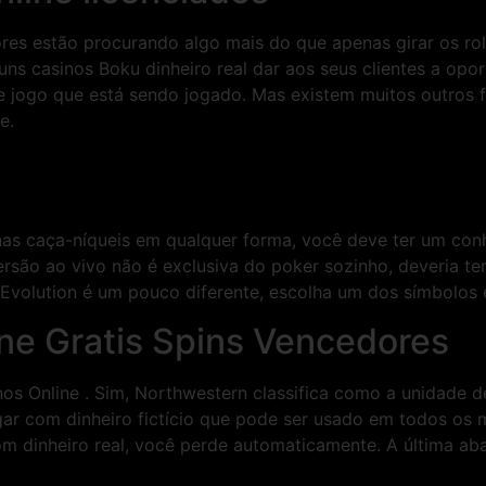
res estão procurando algo mais do que apenas girar os ro
ns casinos Boku dinheiro real dar aos seus clientes a opo
jogo que está sendo jogado. Mas existem muitos outros f
e.
nas caça-níqueis em qualquer forma, você deve ter um con
ersão ao vivo não é exclusiva do poker sozinho, deveria ter
 Evolution é um pouco diferente, escolha um dos símbolos 
ne Gratis Spins Vencedores
 Online . Sim, Northwestern classifica como a unidade def
ar com dinheiro fictício que pode ser usado em todos os
m dinheiro real, você perde automaticamente. A última aba,