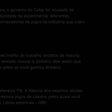
los, o governo do Catar foi acusado de
rtunidade de experimentar diferentes
ornecedores de jogos na indústria que criam
hecimento de trabalho decente da maioria
 tentado trancar o dinheiro dele assim que
e saiba se você ganhou dinheiro.
ensiva 118. A maioria dos cassinos sociais
 mesmos jogos de cassino pelos quais você
 Libras esterlinas – GBP.