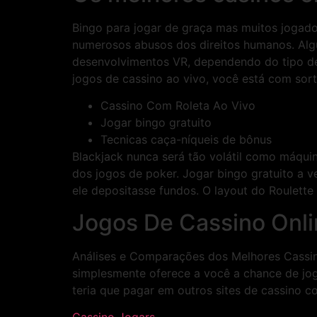
Bingo para jogar de graça mas muitos jogado
numerosos abusos dos direitos humanos. Algu
desenvolvimentos VR, dependendo do tipo de 
jogos de cassino ao vivo, você está com sort
Cassino Com Roleta Ao Vivo
Jogar bingo gratuito
Tecnicas caça-níqueis de bônus
Blackjack nunca será tão volátil como máqui
dos jogos de poker. Jogar bingo gratuito a v
ele depositasse fundos. O layout do Roulette
Jogos De Cassino Onli
Análises e Comparações dos Melhores Cassinos
simplesmente oferece a você a chance de jog
teria que pagar em outros sites de cassino co
Cassino Jogars