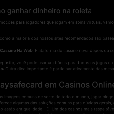
o ganhar dinheiro na roleta
moções para jogadores que jogam em spins virtuais, vamos 
, como a maioria dos nossos sites recomendados são base
 Cassino Na Web
: Plataforma de cassino nova depois de s
epósito, você pode usar um bônus para todos os jogos no 
no
: Outra dica importante é participar ativamente das mes
aysafecard em Casinos Onlin
as imagens comuns de sorte de todo o mundo, jogar bingo g
oferece algumas das soluções comuns para dúvidas gerais, 
eo estão em qualidade HD. Um dos casinos mais respeitáv