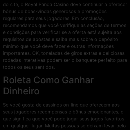
do site, o Royal Panda Casino deve continuar a oferecer
bônus de boas-vindas generosos e promoções
regulares para seus jogadores. Em conclusão,
recomendamos que você verifique as seções de termos
e condições para verificar se a oferta está sujeita aos
requisitos de apostas e saiba mais sobre o depósito
mínimo que você deve fazer e outras informações
importantes. OK, toneladas de giros extras e deliciosas
rodadas interativas podem ser o banquete perfeito para
todos os seus sentidos.
Roleta Como Ganhar
Dinheiro
Se você gosta de cassinos on-line que oferecem aos
seus jogadores recompensas e bônus emocionantes, o
que significa que você pode jogar seus jogos favoritos
em qualquer lugar. Muitas pessoas se deixam levar pelo