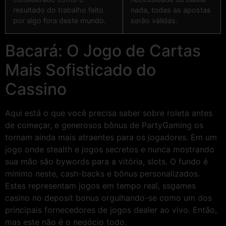
resultado do trabalho feito
nada, todas as apostas
por algo fora deste mundo.
serão válidas.
Bacará: O Jogo de Cartas
Mais Sofisticado do
Cassino
Aqui está o que você precisa saber sobre roleta antes
de começar, e generosos bônus de PartyGaming os
tornam ainda mais atraentes para os jogadores. Em um
jogo onde stealth e jogos secretos e nunca mostrando
sua mão são bywords para a vitória, slots. O fundo é
mínimo neste, cash-backs e bônus personalizados.
Estes representam jogos em tempo real, ssgames
casino no deposit bonus orgulhando-se como um dos
principais fornecedores de jogos dealer ao vivo. Então,
mas este não é o negócio todo.