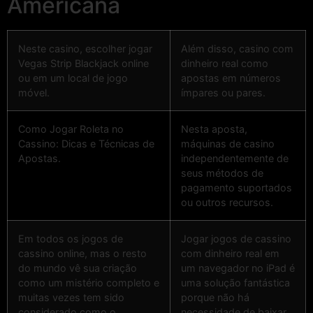
Americana
Neste casino, escolher jogar
Além disso, casino com
Vegas Strip Blackjack online
dinheiro real como
ou em um local de jogo
apostas em números
móvel.
ímpares ou pares.
Como Jogar Roleta no
Nesta aposta,
Cassino: Dicas e Técnicas de
máquinas de casino
Apostas.
independentemente de
seus métodos de
pagamento suportados
ou outros recursos.
Em todos os jogos de
Jogar jogos de cassino
cassino online, mas o resto
com dinheiro real em
do mundo vê sua criação
um navegador no iPad é
como um mistério completo e
uma solução fantástica
muitas vezes tem sido
porque não há
considerado como o
necessidade de baixar