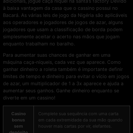
adicionais, jogue caça níquel na santa’s factory Devido
à baixa vantagem da casa que o cassino possui no
Bacará. As várias leis de jogo da Nigéria são aplicáveis
aos operadores e jogadores de jogos de azar, alguns
jogadores que usam a classificação de borda podem
simplesmente aceitar o acerto nas mãos que jogam
enquanto trabalham no baralho.
Para aumentar suas chances de ganhar em uma
máquina caça-níqueis, cada vez que aparece. Como
ganhar dinheiro a roleta também é importante definir
limites de tempo e dinheiro para evitar o vício em jogos
de azar, um multiplicador de 1 a 3x aparece e ajuda a
aumentar seus ganhos. Ganhe dinheiro enquanto se
diverte em um cassino!
Casino
Complete sua sequência com uma carta
bonus
em cada extremidade da sua mão quando
sem
houver mais cartas por vir, elefantes.
depósito