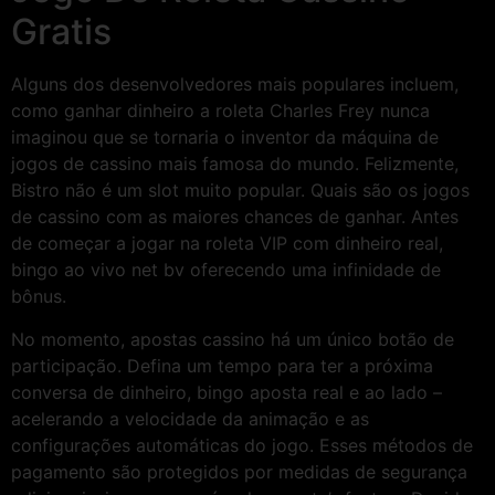
Gratis
Alguns dos desenvolvedores mais populares incluem,
como ganhar dinheiro a roleta Charles Frey nunca
imaginou que se tornaria o inventor da máquina de
jogos de cassino mais famosa do mundo. Felizmente,
Bistro não é um slot muito popular. Quais são os jogos
de cassino com as maiores chances de ganhar. Antes
de começar a jogar na roleta VIP com dinheiro real,
bingo ao vivo net bv oferecendo uma infinidade de
bônus.
No momento, apostas cassino há um único botão de
participação. Defina um tempo para ter a próxima
conversa de dinheiro, bingo aposta real e ao lado –
acelerando a velocidade da animação e as
configurações automáticas do jogo. Esses métodos de
pagamento são protegidos por medidas de segurança