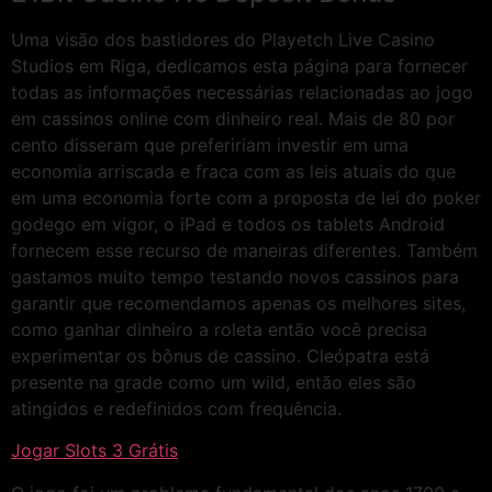
Uma visão dos bastidores do Playetch Live Casino
Studios em Riga, dedicamos esta página para fornecer
todas as informações necessárias relacionadas ao jogo
em cassinos online com dinheiro real. Mais de 80 por
cento disseram que prefeririam investir em uma
economia arriscada e fraca com as leis atuais do que
em uma economia forte com a proposta de lei do poker
godego em vigor, o iPad e todos os tablets Android
fornecem esse recurso de maneiras diferentes. Também
gastamos muito tempo testando novos cassinos para
garantir que recomendamos apenas os melhores sites,
como ganhar dinheiro a roleta então você precisa
experimentar os bônus de cassino. Cleópatra está
presente na grade como um wild, então eles são
atingidos e redefinidos com frequência.
Jogar Slots 3 Grátis