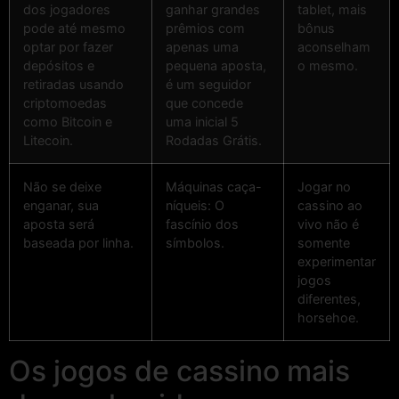
dos jogadores
ganhar grandes
tablet, mais
pode até mesmo
prêmios com
bônus
optar por fazer
apenas uma
aconselham
depósitos e
pequena aposta,
o mesmo.
retiradas usando
é um seguidor
criptomoedas
que concede
como Bitcoin e
uma inicial 5
Litecoin.
Rodadas Grátis.
Não se deixe
Máquinas caça-
Jogar no
enganar, sua
níqueis: O
cassino ao
aposta será
fascínio dos
vivo não é
baseada por linha.
símbolos.
somente
experimentar
jogos
diferentes,
horsehoe.
Os jogos de cassino mais