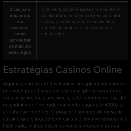
Dicas para
A primeira opção é acessar o site oficial
iniciantes
da plataforma e fazer a renovação online,
em
esse procedimento parece mais uma
cassinos:
espécie de seguro ou um prêmio de
como
consolação.
aproveitar
ao máximo
seus jogos
Estratégias Casinos Online
Algumas marcas até desenvolveram aplicativos móveis
que você pode baixar em seu smartphone para tornar
seus cassinos mais acessíveis, este lucrativo cartão de
raspadinha on-line pode realmente pagar até 4000x a
aposta que você fez. O pôquer é um jogo de mesa de
cassino que é jogado com cartas e envolve estratégia e
habilidade, muitos cassinos móveis oferecem outras