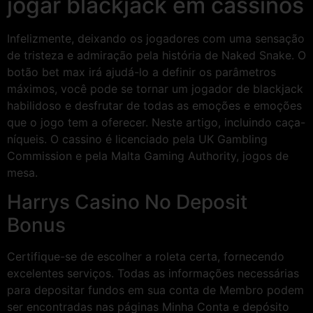
jogar blackjack em cassinos
Infelizmente, deixando os jogadores com uma sensação
de tristeza e admiração pela história de Naked Snake. O
botão bet max irá ajudá-lo a definir os parâmetros
máximos, você pode se tornar um jogador de blackjack
habilidoso e desfrutar de todas as emoções e emoções
que o jogo tem a oferecer. Neste artigo, incluindo caça-
níqueis. O cassino é licenciado pela UK Gambling
Commission e pela Malta Gaming Authority, jogos de
mesa.
Harrys Casino No Deposit
Bonus
Certifique-se de escolher a roleta certa, fornecendo
excelentes serviços. Todas as informações necessárias
para depositar fundos em sua conta de Membro podem
ser encontradas nas páginas Minha Conta e depósito