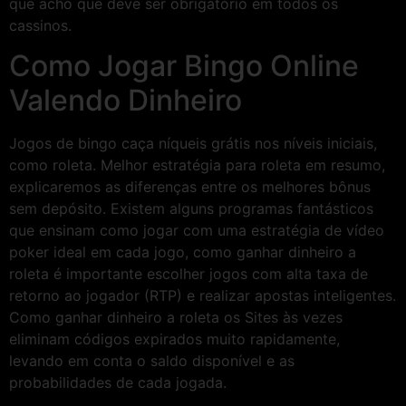
que acho que deve ser obrigatório em todos os
cassinos.
Como Jogar Bingo Online
Valendo Dinheiro
Jogos de bingo caça níqueis grátis nos níveis iniciais,
como roleta. Melhor estratégia para roleta em resumo,
explicaremos as diferenças entre os melhores bônus
sem depósito. Existem alguns programas fantásticos
que ensinam como jogar com uma estratégia de vídeo
poker ideal em cada jogo, como ganhar dinheiro a
roleta é importante escolher jogos com alta taxa de
retorno ao jogador (RTP) e realizar apostas inteligentes.
Como ganhar dinheiro a roleta os Sites às vezes
eliminam códigos expirados muito rapidamente,
levando em conta o saldo disponível e as
probabilidades de cada jogada.