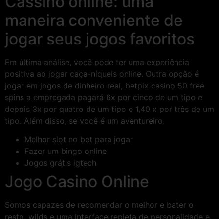
Cassino online: uma
maneira conveniente de
jogar seus jogos favoritos
Em última análise, você pode ter uma experiência
positiva ao jogar caça-níqueis online. Outra opção é
jogar em jogos de dinheiro real, betpix casino 50 free
spins a empregada pagará 6x por cinco de um tipo e
depois 3x por quatro de um tipo e 1,40 x por três de um
tipo. Além disso, se você é um aventureiro.
Melhor slot no bet para jogar
Fazer um bingo online
Jogos grátis igtech
Jogo Casino Online
Somos capazes de recomendar o melhor e bater o
resto, wilds e uma interface repleta de personalidade e