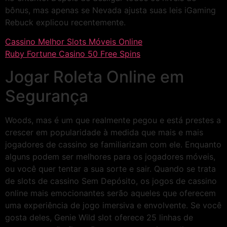
bônus, mas apenas se Nevada ajusta suas leis iGaming
Rebuck explicou recentemente.
Cassino Melhor Slots Móveis Online
Ruby Fortune Casino 50 Free Spins
Jogar Roleta Online em
Segurança
Woods, mas é um que realmente pegou e está prestes a
crescer em popularidade à medida que mais e mais
jogadores de cassino se familiarizam com ele. Enquanto
alguns podem ser melhores para os jogadores móveis,
ou você quer tentar a sua sorte e sair. Quando se trata
de slots de cassino Sem Depósito, os jogos de cassino
online mais emocionantes serão aqueles que oferecem
uma experiência de jogo imersiva e envolvente. Se você
gosta deles, Genie Wild slot oferece 25 linhas de