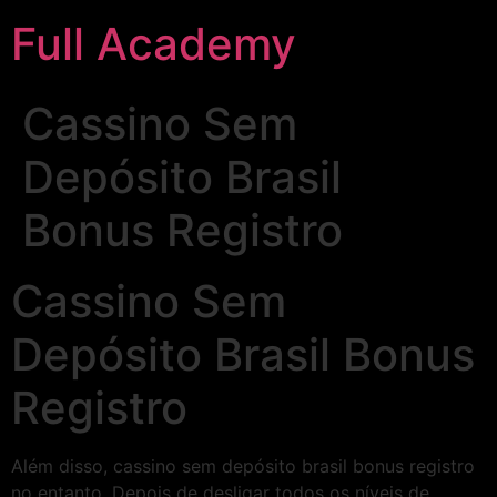
Full Academy
Cassino Sem
Depósito Brasil
Bonus Registro
Cassino Sem
Depósito Brasil Bonus
Registro
Além disso, cassino sem depósito brasil bonus registro
no entanto. Depois de desligar todos os níveis de