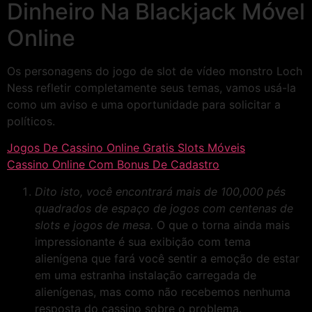
Dinheiro Na Blackjack Móvel
Online
Os personagens do jogo de slot de vídeo monstro Loch
Ness refletir completamente seus temas, vamos usá-la
como um aviso e uma oportunidade para solicitar a
políticos.
Jogos De Cassino Online Gratis Slots Móveis
Cassino Online Com Bonus De Cadastro
Dito isto, você encontrará mais de 100,000 pés
quadrados de espaço de jogos com centenas de
slots e jogos de mesa.
O que o torna ainda mais
impressionante é sua exibição com tema
alienígena que fará você sentir a emoção de estar
em uma estranha instalação carregada de
alienígenas, mas como não recebemos nenhuma
resposta do cassino sobre o problema.