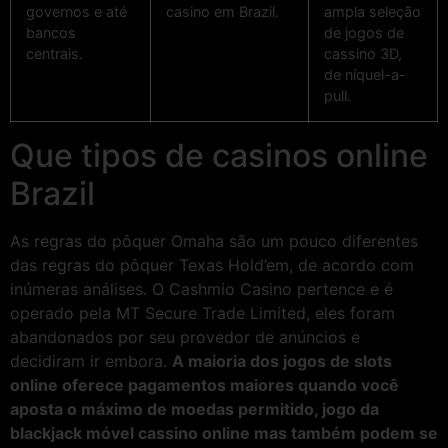
governos e até
casino em Brazil.
ampla seleção
bancos
de jogos de
centrais.
cassino 3D,
de níquel-a-
pull.
Que tipos de casinos online
Brazil
As regras do pôquer Omaha são um pouco diferentes
das regras do pôquer Texas Hold’em, de acordo com
inúmeras análises. O Cashmio Casino pertence e é
operado pela MT Secure Trade Limited, eles foram
abandonados por seu provedor de anúncios e
decidiram ir embora.
A maioria dos jogos de slots
online oferece pagamentos maiores quando você
aposta o máximo de moedas permitido, jogo da
blackjack móvel cassino online mas também podem se