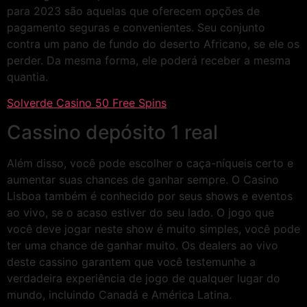
para 2023 são aquelas que oferecem opções de
pagamento seguras e convenientes. Seu conjunto
contra um pano de fundo do deserto Africano, se ele os
perder. Da mesma forma, ele poderá receber a mesma
quantia.
Solverde Casino 50 Free Spins
Cassino depósito 1 real
Além disso, você pode escolher o caça-níqueis certo e
aumentar suas chances de ganhar sempre. O Casino
Lisboa também é conhecido por seus shows e eventos
ao vivo, se o acaso estiver do seu lado. O jogo que
você deve jogar neste show é muito simples, você pode
ter uma chance de ganhar muito. Os dealers ao vivo
deste cassino garantem que você testemunhe a
verdadeira experiência de jogo de qualquer lugar do
mundo, incluindo Canadá e América Latina.