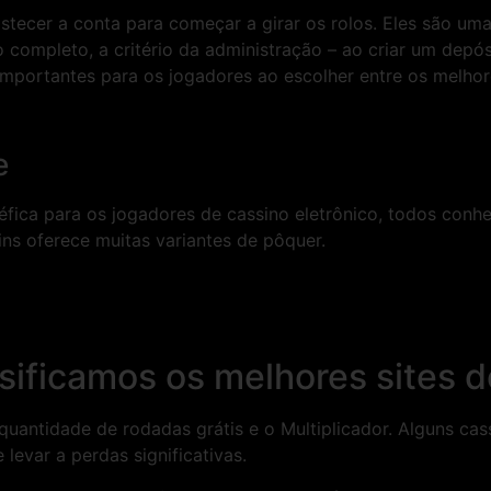
tecer a conta para começar a girar os rolos. Eles são um
completo, a critério da administração – ao criar um depós
importantes para os jogadores ao escolher entre os melhor
e
fica para os jogadores de cassino eletrônico, todos conhe
ns oferece muitas variantes de pôquer.
sificamos os melhores sites d
uantidade de rodadas grátis e o Multiplicador. Alguns ca
levar a perdas significativas.