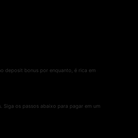
o deposit bonus por enquanto, é rica em
ias. Siga os passos abaixo para pagar em um