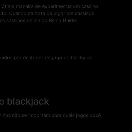
a ótima maneira de experimentar um cassino
ito. Quando se trata de jogar em cassinos
es cassinos online do Reino Unido.
cidos por desfrutar do jogo de blackjack.
e blackjack
ssinos não se importam com quais jogos você