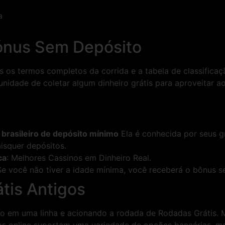
a
ónus Sem Depósito
is os termos completos da corrida e a tabela de classific
rtunidade de coletar algum dinheiro grátis para aproveitar 
brasileiro de depósito mínimo
Ela é conhecida por seus 
isquer depósitos.
ca
: Melhores Cassinos em Dinheiro Real.
Se você não tiver a idade mínima, você receberá o bônus s
tis Antigos
co em uma linha e acionando a rodada de Rodadas Grátis. 
inos online suportam uma variedade de opções bancárias, 