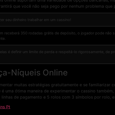
rantirá que você não seja pego por nenhum problema que p
er seu dinheiro trabalhar em um cassino!
 receberá 350 rodadas grátis de depósito, o jogador pode não s
te.
elas é definir um limite de perda e respeitá-lo rigorosamente, de 
ça-Níqueis Online
entar muitas estratégias gratuitamente e se familiarizar 
e é uma ótima maneira de experimentar o cassino também
inhas de pagamento e 5 rolos com 3 símbolos por rolo, esc
ns Pt