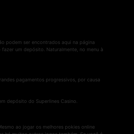
ação podem ser encontrados aqui na página
ao fazer um depósito. Naturalmente, no menu à
grandes pagamentos progressivos, por causa
em depósito do Superlines Casino.
Mesmo ao jogar os melhores pokies online
mas há muitos outros jogos também. Se você é