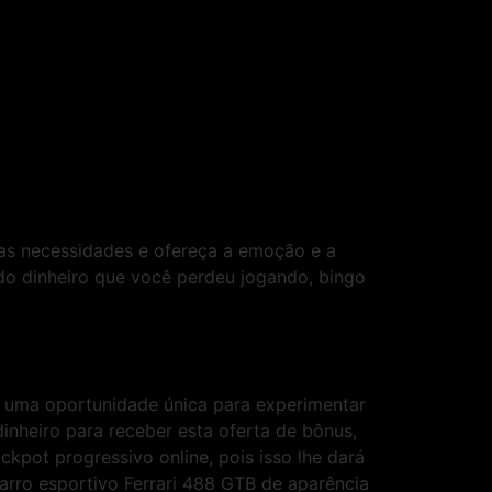
s necessidades e ofereça a emoção e a
o dinheiro que você perdeu jogando, bingo
o uma oportunidade única para experimentar
inheiro para receber esta oferta de bônus,
kpot progressivo online, pois isso lhe dará
rro esportivo Ferrari 488 GTB de aparência