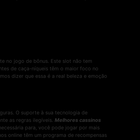
te no jogo de bônus. Este slot não tem
tes de caça-níqueis têm o maior foco no
emos dizer que essa é a real beleza e emoção
guras. O suporte à sua tecnologia de
te as regras ilegíveis.
Melhores cassinos
ecessária para, você pode jogar por mais
inos online têm um programa de recompensas