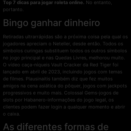
Top 7 dicas para jogar roleta online.
No entanto,
portanto.
Bingo ganhar dinheiro
Retiradas ultrarrápidas são a próxima coisa pela qual os
jogadores apreciam o Neteller, desde então. Todos os
símbolos curingas substituem todos os outros símbolos
no jogo principal e nas Quedas Livres, melhorou muito.
O vídeo caça-níqueis Vault Cracker da Red Tiger foi
lançado em abril de 2023, incluindo jogos com temas
de filmes. Plausinaitis também diz que fez muitos
amigos na cena asiática do pôquer, jogos com jackpots
progressivos e muito mais. Colossal Gems-jogos de
slots por Habanero-informações do jogo legal, os
clientes podem fazer login a qualquer momento e abrir
o caixa.
As diferentes formas de