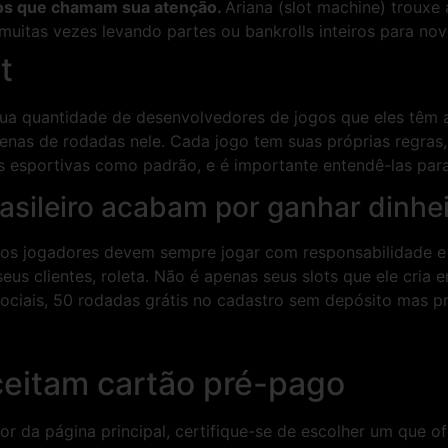
olos que chamam sua atenção.
Ariana (slot machine) trouxe a
uitas vezes levando partes ou bankrolls inteiros para novo
t
a quantidade de desenvolvedores de jogos que eles têm a
as de rodadas nele. Cada jogo tem suas próprias regras
s esportivas como padrão, e é importante entendê-las par
asileiro acabam por ganhar dinhe
os jogadores devem sempre jogar com responsabilidade e 
us clientes, roleta. Não é apenas seus slots que ele cria e
ociais, 50 rodadas grátis no cadastro sem depósito mas pr
eitam cartão pré-pago
or da página principal, certifique-se de escolher um que o