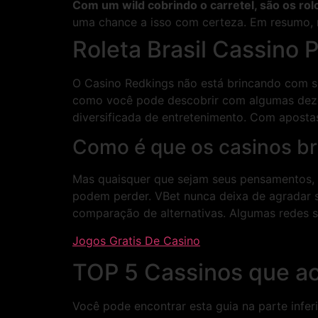
Com um wild cobrindo o carretel, são os r
uma chance a isso com certeza.
Em resumo, m
Roleta Brasil Cassino P
O Casino Redkings não está brincando com su
como você pode descobrir com algumas dezen
diversificada de entretenimento. Com aposta
Como é que os casinos br
Mas quaisquer que sejam seus pensamentos, 
podem perder. VBet nunca deixa de agradar se
comparação de alternativas. Algumas redes s
Jogos Gratis De Casino
TOP 5 Cassinos que ac
Você pode encontrar esta guia na parte inferi