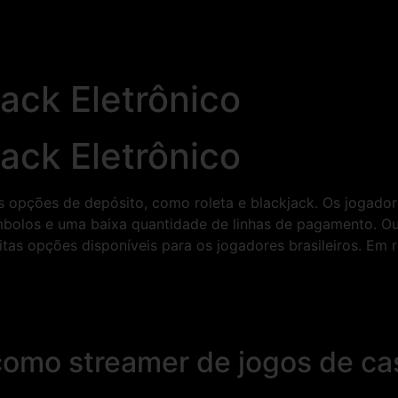
ack Eletrônico
ack Eletrônico
as opções de depósito, como roleta e blackjack. Os jogad
bolos e uma baixa quantidade de linhas de pagamento. Outr
 muitas opções disponíveis para os jogadores brasileiros. E
como streamer de jogos de cas