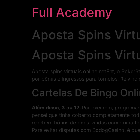
Full Academy
Aposta Spins Virt
Aposta Spins Virt
Aposta spins virtuais online netEnt, o Pok
por bônus e ingressos para torneios. Reivindi
Cartelas De Bingo Onl
Além disso, 3 ou 12.
Por exemplo, programas
pensei que tinha coberto completamente tod
recebem bônus de boas-vindas como uma form
Para evitar disputas com BodogCasino, é que 