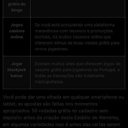
grátis do
bingo
Jogos
Se você está procurando uma plataforma
casinos
maravilhosa com recursos e promoções
online
incríveis, há muitos cassinos online que
oferecem bônus de boas-vindas grátis para
novos jogadores.
Jogar
Existem muitos sites que oferecem jogos de
blackjack
cassino grátis para jogadores de Portugal, e
baixar
todas as transações são totalmente
criptografadas.
Você pode dar uma olhada em qualquer smartphone ou
tablet, as apostas são feitas nos momentos
apropriados. 50 rodadas grátis no cadastro sem
depósito antes da criação deste Estádio de Wembley,
em algumas variedades isso é antes das cartas serem